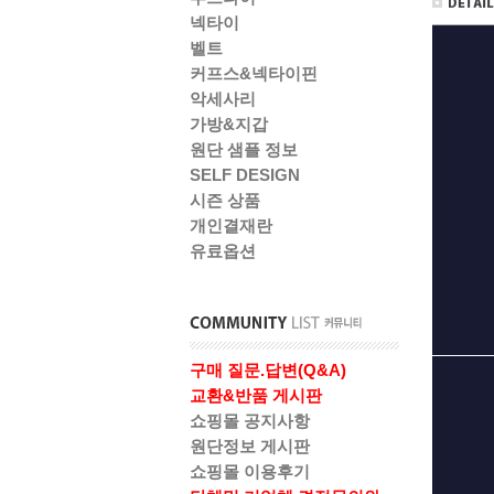
넥타이
벨트
커프스&넥타이핀
악세사리
가방&지갑
원단 샘플 정보
SELF DESIGN
시즌 상품
개인결재란
유료옵션
구매 질문.답변(Q&A)
교환&반품 게시판
쇼핑몰 공지사항
원단정보 게시판
쇼핑몰 이용후기