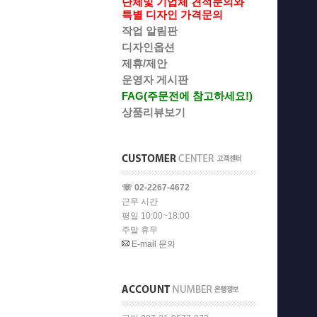
단체및 기업체 견적문의와
특별 디자인 가격문의
작업 알림판
디자인옵션
제휴/제안
운영자 게시판
FAG(주문전에 참고하세요!)
상품리뷰보기
☏ 02-2267-4672
근무 시간
평일 10:00~18:00
주말 휴무
E-mail 문의