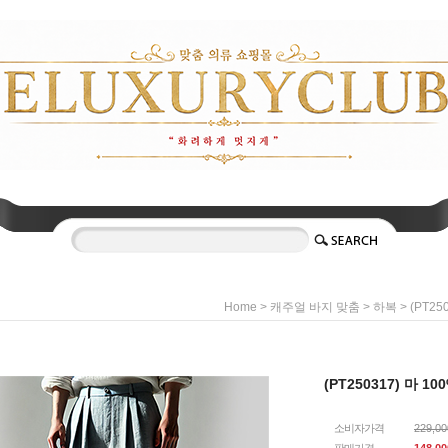
>
>
> (PT25
Home
캐주얼 바지 맞춤
하복
(PT250317) 마 1
소비자가격
229,0