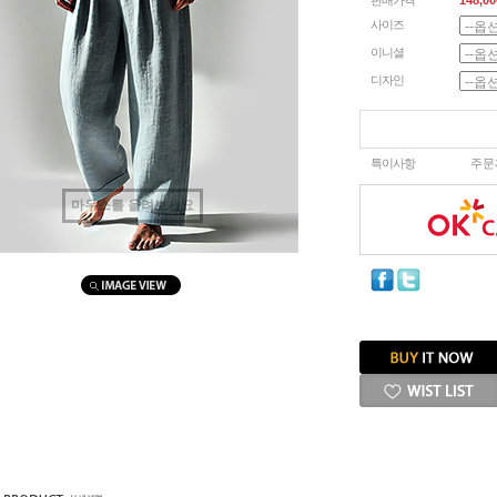
판매가격
148,00
사이즈
이니셜
디자인
특이사항
주문
마우스를 올려보세요