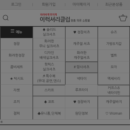
로그인
회원가입
마이페이지
최근본상품
♠ 솔리드
메뉴
♥ 정장셔츠
슈즈
실크셔츠
화려한
정장
캐주얼 셔츠
가방&지갑
무늬 실크셔츠
디자인
화려한
화려한정장
벨트
배색실크셔츠
캐주얼셔츠
핫픽스
콤비세트
# 망사셔츠
모자
실크셔츠
♬ 특수복
★ 턱시도
넥타이
액세서리
(무대.공연,댄스)
커프스&
루프타이
자켓
스카프
넥타이핀
조끼
♠ 코트
♥ 정장바지
캐주얼바지
점퍼
♣유니폼,단체복
원단정보
♡ Woman
ㅌ