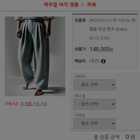
캐주얼 바지 맞춤
하복
상품명
(PT250317) 마 100% 여
름용 린넨 팬츠 (DAEIL
SL13_033)
148,000
상품가
원
배송비
(조건)
사이즈
이니셜
착용시즌:
봄
여름
가을 겨울
디자인
0
원
총 상품 금액