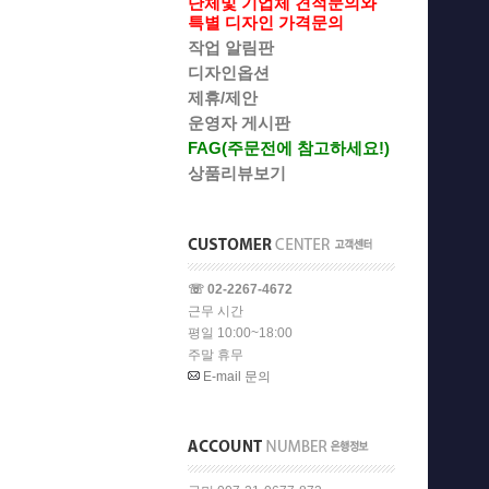
단체및 기업체 견적문의와
특별 디자인 가격문의
작업 알림판
디자인옵션
제휴/제안
운영자 게시판
FAG(주문전에 참고하세요!)
상품리뷰보기
☏ 02-2267-4672
근무 시간
평일 10:00~18:00
주말 휴무
E-mail 문의