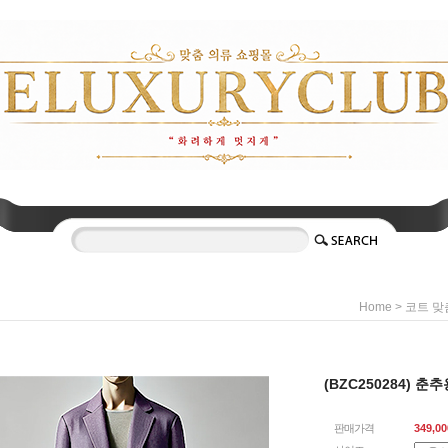
>
Home
코트 맞
(BZC250284) 
판매가격
349,00