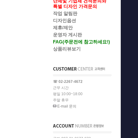
단체및 기업체 견적문의와
특별 디자인 가격문의
작업 알림판
디자인옵션
제휴/제안
운영자 게시판
FAG(주문전에 참고하세요!)
상품리뷰보기
☏ 02-2267-4672
근무 시간
평일 10:00~18:00
주말 휴무
E-mail 문의