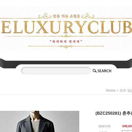
>
Home
코트 맞
(BZC250281) 
판매가격
349,00