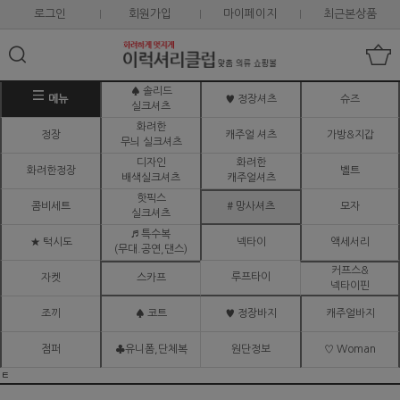
로그인
회원가입
마이페이지
최근본상품
♠ 솔리드
메뉴
♥ 정장셔츠
슈즈
실크셔츠
화려한
정장
캐주얼 셔츠
가방&지갑
무늬 실크셔츠
디자인
화려한
화려한정장
벨트
배색실크셔츠
캐주얼셔츠
핫픽스
콤비세트
# 망사셔츠
모자
실크셔츠
♬ 특수복
★ 턱시도
넥타이
액세서리
(무대.공연,댄스)
커프스&
루프타이
자켓
스카프
넥타이핀
조끼
♠ 코트
♥ 정장바지
캐주얼바지
점퍼
♣유니폼,단체복
원단정보
♡ Woman
ㅌ