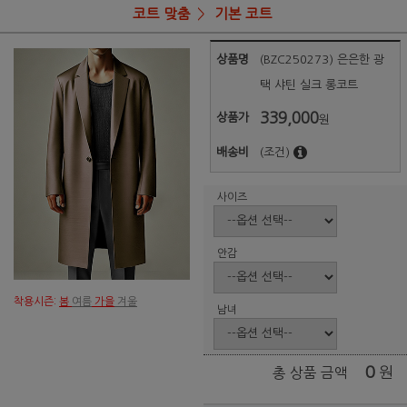
코트 맞춤
기본 코트
상품명
(BZC250273) 은은한 광
택 샤틴 실크 롱코트
339,000
상품가
원
배송비
(조건)
사이즈
안감
착용시즌:
봄
여름
가을
겨울
남녀
0
원
총 상품 금액