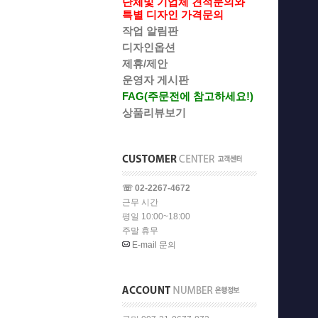
단체및 기업체 견적문의와
특별 디자인 가격문의
작업 알림판
디자인옵션
제휴/제안
운영자 게시판
FAG(주문전에 참고하세요!)
상품리뷰보기
☏ 02-2267-4672
근무 시간
평일 10:00~18:00
주말 휴무
E-mail 문의