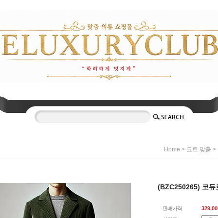
>
>
Home
코트 맞춤
(BZC250265) 
판매가격
329,00