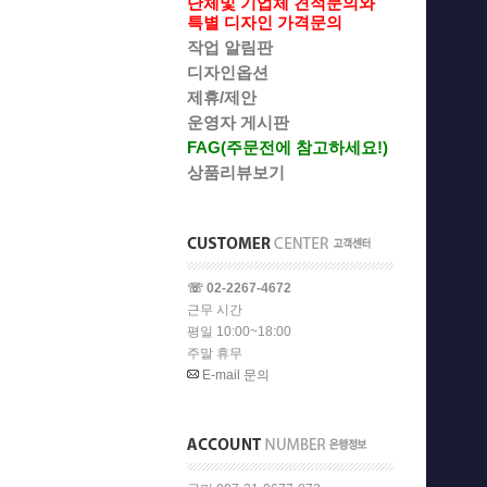
단체및 기업체 견적문의와
특별 디자인 가격문의
작업 알림판
디자인옵션
제휴/제안
운영자 게시판
FAG(주문전에 참고하세요!)
상품리뷰보기
☏ 02-2267-4672
근무 시간
평일 10:00~18:00
주말 휴무
E-mail 문의