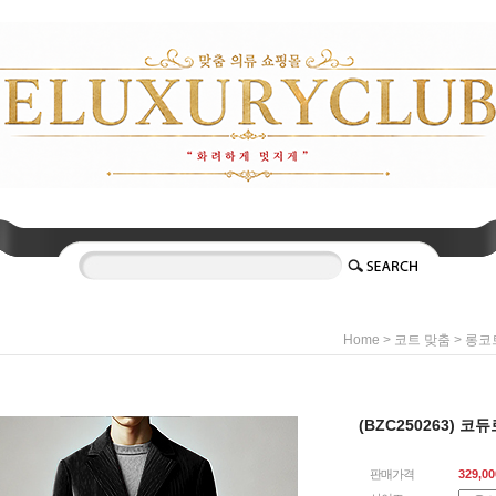
>
>
Home
코트 맞춤
롱코
(BZC250263) 
판매가격
329,00