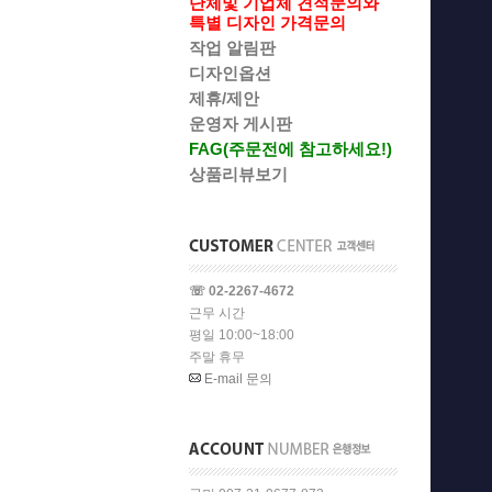
단체및 기업체 견적문의와
특별 디자인 가격문의
작업 알림판
디자인옵션
제휴/제안
운영자 게시판
FAG(주문전에 참고하세요!)
상품리뷰보기
☏ 02-2267-4672
근무 시간
평일 10:00~18:00
주말 휴무
E-mail 문의