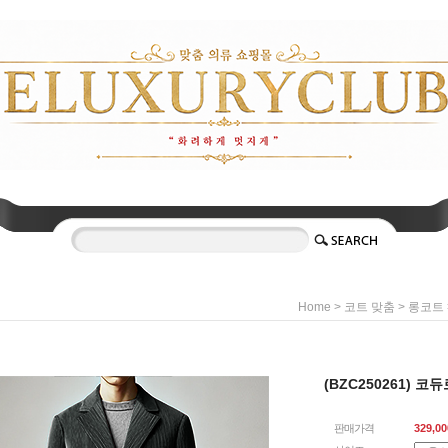
>
>
Home
코트 맞춤
롱코트
(BZC250261) 
판매가격
329,00