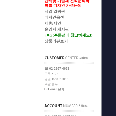
단체및 기업체 견적문의와
특별 디자인 가격문의
작업 알림판
디자인옵션
제휴/제안
운영자 게시판
FAG(주문전에 참고하세요!)
상품리뷰보기
☏ 02-2267-4672
근무 시간
평일 10:00~18:00
주말 휴무
E-mail 문의