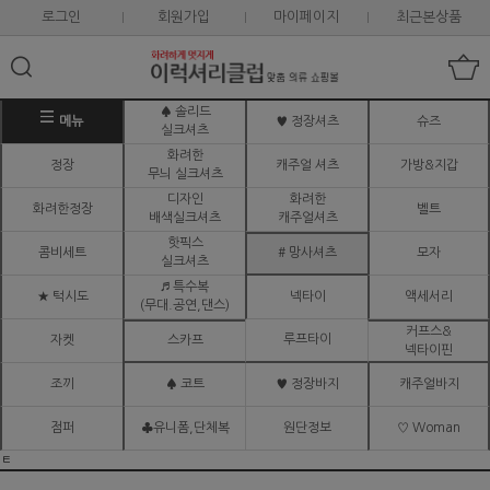
로그인
회원가입
마이페이지
최근본상품
♠ 솔리드
메뉴
♥ 정장셔츠
슈즈
실크셔츠
화려한
정장
캐주얼 셔츠
가방&지갑
무늬 실크셔츠
디자인
화려한
화려한정장
벨트
배색실크셔츠
캐주얼셔츠
핫픽스
콤비세트
# 망사셔츠
모자
실크셔츠
♬ 특수복
★ 턱시도
넥타이
액세서리
(무대.공연,댄스)
커프스&
루프타이
자켓
스카프
넥타이핀
조끼
♠ 코트
♥ 정장바지
캐주얼바지
점퍼
♣유니폼,단체복
원단정보
♡ Woman
ㅌ