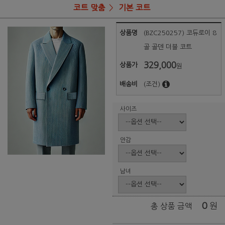
코트 맞춤
기본 코트
상품명
(BZC250257) 코듀로이 8
골 골덴 더블 코트
329,000
상품가
원
배송비
(조건)
사이즈
안감
남녀
0
원
총 상품 금액