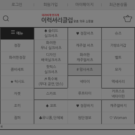
로그인
회원가입
마이페이지
최근본상품
♠ 솔리드
메뉴
♥ 정장셔츠
슈즈
실크셔츠
화려한
정장
캐주얼 셔츠
가방&지갑
무늬 실크셔츠
디자인
화려한
화려한정장
벨트
배색실크셔츠
캐주얼셔츠
핫픽스
콤비세트
# 망사셔츠
모자
실크셔츠
♬ 특수복
★ 턱시도
넥타이
액세서리
(무대.공연,댄스)
커프스&
루프타이
자켓
스카프
넥타이핀
조끼
♠ 코트
♥ 정장바지
캐주얼바지
점퍼
♣유니폼,단체복
원단정보
♡ Woman
ㅌ