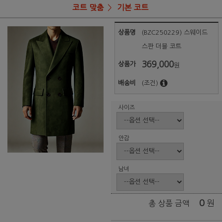
코트 맞춤
기본 코트
상품명
(BZC250229) 스웨이드
스판 더블 코트
369,000
상품가
원
배송비
(조건)
사이즈
안감
남녀
0
원
총 상품 금액