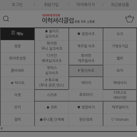
로그인
회원가입
마이페이지
최근본상품
♠ 솔리드
메뉴
♥ 정장셔츠
슈즈
실크셔츠
화려한
정장
캐주얼 셔츠
가방&지갑
무늬 실크셔츠
디자인
화려한
화려한정장
벨트
배색실크셔츠
캐주얼셔츠
핫픽스
콤비세트
# 망사셔츠
모자
실크셔츠
♬ 특수복
★ 턱시도
넥타이
액세서리
(무대.공연,댄스)
커프스&
루프타이
자켓
스카프
넥타이핀
조끼
♠ 코트
♥ 정장바지
캐주얼바지
점퍼
♣유니폼,단체복
원단정보
♡ Woman
ㅌ