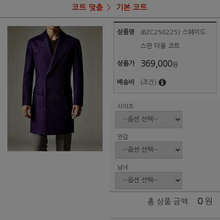
코트 맞춤
기본 코트
상품명
(BZC250225) 스웨이드
스판 더블 코트
369,000
상품가
원
배송비
(조건)
사이즈
안감
남녀
0
원
총 상품 금액