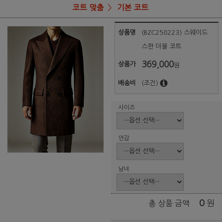
코트 맞춤
기본 코트
상품명
(BZC250223) 스웨이드
스판 더블 코트
369,000
상품가
원
배송비
(조건)
사이즈
안감
남녀
0
원
총 상품 금액