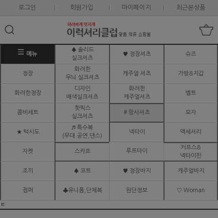
로그인
회원가입
마이페이지
최근본상품
♠ 솔리드
메뉴
♥ 정장셔츠
슈즈
실크셔츠
화려한
정장
캐주얼 셔츠
가방&지갑
무늬 실크셔츠
디자인
화려한
화려한정장
벨트
배색실크셔츠
캐주얼셔츠
핫픽스
콤비세트
# 망사셔츠
모자
실크셔츠
♬ 특수복
★ 턱시도
넥타이
액세서리
(무대.공연,댄스)
커프스&
루프타이
자켓
스카프
넥타이핀
조끼
♠ 코트
♥ 정장바지
캐주얼바지
점퍼
♣유니폼,단체복
원단정보
♡ Woman
ㅌ