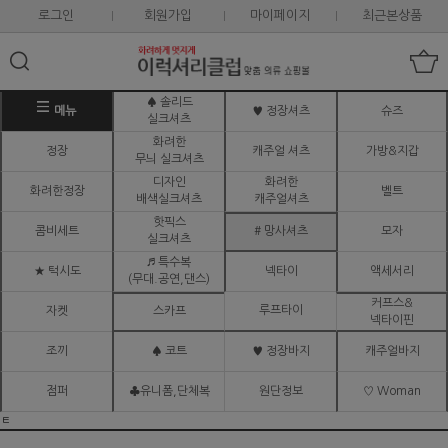
로그인
회원가입
마이페이지
최근본상품
♠ 솔리드
메뉴
♥ 정장셔츠
슈즈
실크셔츠
화려한
정장
캐주얼 셔츠
가방&지갑
무늬 실크셔츠
디자인
화려한
화려한정장
벨트
배색실크셔츠
캐주얼셔츠
핫픽스
콤비세트
# 망사셔츠
모자
실크셔츠
♬ 특수복
★ 턱시도
넥타이
액세서리
(무대.공연,댄스)
커프스&
루프타이
자켓
스카프
넥타이핀
조끼
♠ 코트
♥ 정장바지
캐주얼바지
점퍼
♣유니폼,단체복
원단정보
♡ Woman
ㅌ