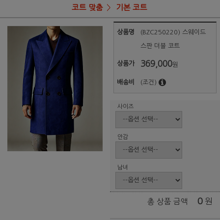
코트 맞춤
기본 코트
상품명
(BZC250220) 스웨이드
스판 더블 코트
369,000
상품가
원
배송비
(조건)
사이즈
안감
남녀
0
원
총 상품 금액