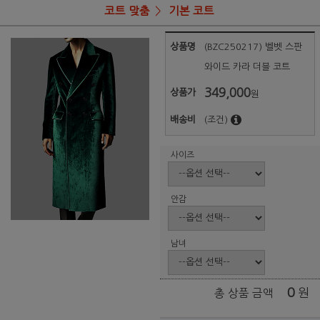
코트 맞춤
기본 코트
상품명
(BZC250217) 벨벳 스판
와이드 카라 더블 코트
349,000
상품가
원
배송비
(조건)
사이즈
안감
남녀
0
원
총 상품 금액