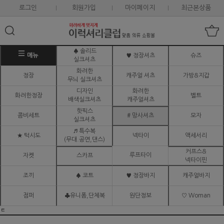
로그인
회원가입
마이페이지
최근본상품
♠ 솔리드
메뉴
♥ 정장셔츠
슈즈
실크셔츠
화려한
정장
캐주얼 셔츠
가방&지갑
무늬 실크셔츠
디자인
화려한
화려한정장
벨트
배색실크셔츠
캐주얼셔츠
핫픽스
콤비세트
# 망사셔츠
모자
실크셔츠
♬ 특수복
★ 턱시도
넥타이
액세서리
(무대.공연,댄스)
커프스&
루프타이
자켓
스카프
넥타이핀
조끼
♠ 코트
♥ 정장바지
캐주얼바지
점퍼
♣유니폼,단체복
원단정보
♡ Woman
ㅌ