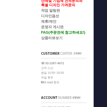
단체및 기업체 견적문의와
특별 디자인 가격문의
작업 알림판
디자인옵션
제휴/제안
운영자 게시판
FAG(주문전에 참고하세요!)
상품리뷰보기
☏ 02-2267-4672
근무 시간
평일 10:00~18:00
주말 휴무
E-mail 문의