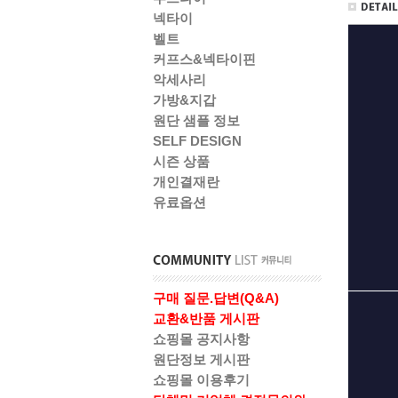
넥타이
벨트
커프스&넥타이핀
악세사리
가방&지갑
원단 샘플 정보
SELF DESIGN
시즌 상품
개인결재란
유료옵션
구매 질문.답변(Q&A)
교환&반품 게시판
쇼핑몰 공지사항
원단정보 게시판
쇼핑몰 이용후기