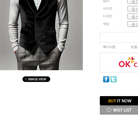
남녀
사이즈
디자인
색상
특이사항
맞춤
마우스를 올려보세요