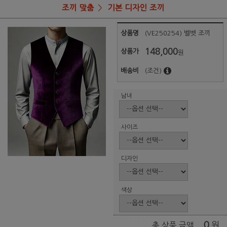
조끼 맞춤
기본 디자인 조끼
상품명
(VE250254) 벨벳 조끼
148,000
상품가
원
배송비
(조건)
남녀
사이즈
디자인
색상
0
원
총 상품 금액