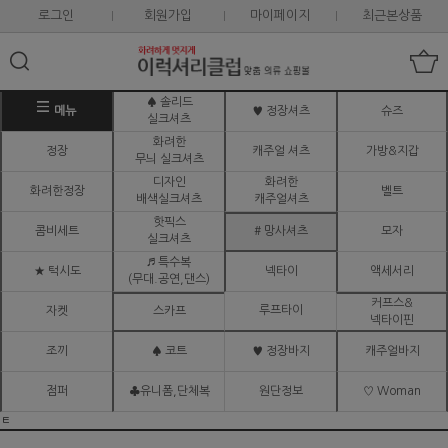
로그인
회원가입
마이페이지
최근본상품
♠ 솔리드
메뉴
♥ 정장셔츠
슈즈
실크셔츠
화려한
정장
캐주얼 셔츠
가방&지갑
무늬 실크셔츠
디자인
화려한
화려한정장
벨트
배색실크셔츠
캐주얼셔츠
핫픽스
콤비세트
# 망사셔츠
모자
실크셔츠
♬ 특수복
★ 턱시도
넥타이
액세서리
(무대.공연,댄스)
커프스&
루프타이
자켓
스카프
넥타이핀
조끼
♠ 코트
♥ 정장바지
캐주얼바지
점퍼
♣유니폼,단체복
원단정보
♡ Woman
ㅌ