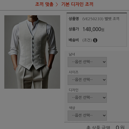
조끼 맞춤
기본 디자인 조끼
상품명
(VE250233) 벨벳 조끼
148,000
상품가
원
배송비
(조건)
남녀
사이즈
디자인
색상
0
원
총 상품 금액