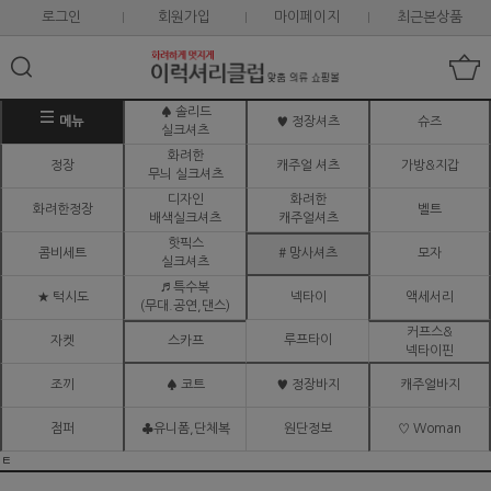
로그인
회원가입
마이페이지
최근본상품
♠ 솔리드
메뉴
♥ 정장셔츠
슈즈
실크셔츠
화려한
정장
캐주얼 셔츠
가방&지갑
무늬 실크셔츠
디자인
화려한
화려한정장
벨트
배색실크셔츠
캐주얼셔츠
핫픽스
콤비세트
# 망사셔츠
모자
실크셔츠
♬ 특수복
★ 턱시도
넥타이
액세서리
(무대.공연,댄스)
커프스&
루프타이
자켓
스카프
넥타이핀
조끼
♠ 코트
♥ 정장바지
캐주얼바지
점퍼
♣유니폼,단체복
원단정보
♡ Woman
ㅌ