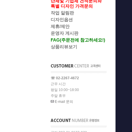
단체및 기업체 견적문의와
특별 디자인 가격문의
작업 알림판
디자인옵션
제휴/제안
운영자 게시판
FAG(주문전에 참고하세요!)
상품리뷰보기
☏ 02-2267-4672
근무 시간
평일 10:00~18:00
주말 휴무
E-mail 문의