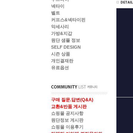
넥타이
벨트
커프스&넥타이핀
악세사리
가방&지갑
원단 샘플 정보
SELF DESIGN
시즌 상품
개인결재란
유료옵션
구매 질문.답변(Q&A)
교환&반품 게시판
쇼핑몰 공지사항
원단정보 게시판
쇼핑몰 이용후기