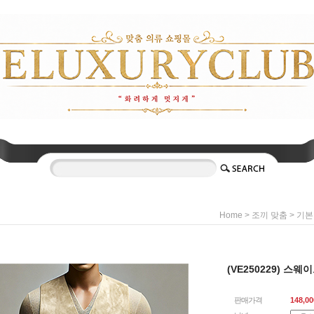
>
>
Home
조끼 맞춤
기본
(VE250229) 스
판매가격
148,00