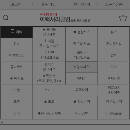
로그인
회원가입
마이페이지
최근본상품
♠ 솔리드
메뉴
♥ 정장셔츠
슈즈
실크셔츠
화려한
정장
캐주얼 셔츠
가방&지갑
무늬 실크셔츠
디자인
화려한
화려한정장
벨트
배색실크셔츠
캐주얼셔츠
핫픽스
콤비세트
# 망사셔츠
모자
실크셔츠
♬ 특수복
★ 턱시도
넥타이
액세서리
(무대.공연,댄스)
커프스&
루프타이
자켓
스카프
넥타이핀
조끼
♠ 코트
♥ 정장바지
캐주얼바지
점퍼
♣유니폼,단체복
원단정보
♡ Woman
ㅌ