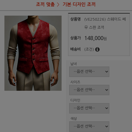
조끼 맞춤
기본 디자인 조끼
상품명
(VE250226) 스웨이드 쎄
무 스판 조끼
148,000
상품가
원
배송비
(조건)
남녀
사이즈
디자인
색상