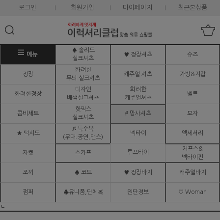
로그인
회원가입
마이페이지
최근본상품
♠ 솔리드
메뉴
♥ 정장셔츠
슈즈
실크셔츠
화려한
정장
캐주얼 셔츠
가방&지갑
무늬 실크셔츠
디자인
화려한
화려한정장
벨트
배색실크셔츠
캐주얼셔츠
핫픽스
콤비세트
# 망사셔츠
모자
실크셔츠
♬ 특수복
★ 턱시도
넥타이
액세서리
(무대.공연,댄스)
커프스&
루프타이
자켓
스카프
넥타이핀
조끼
♠ 코트
♥ 정장바지
캐주얼바지
점퍼
♣유니폼,단체복
원단정보
♡ Woman
ㅌ