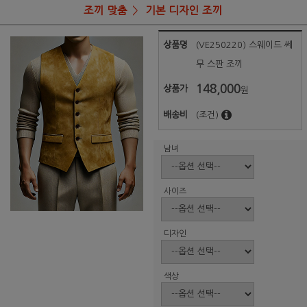
조끼 맞춤
기본 디자인 조끼
상품명
(VE250220) 스웨이드 쎄
무 스판 조끼
148,000
상품가
원
배송비
(조건)
남녀
사이즈
디자인
색상