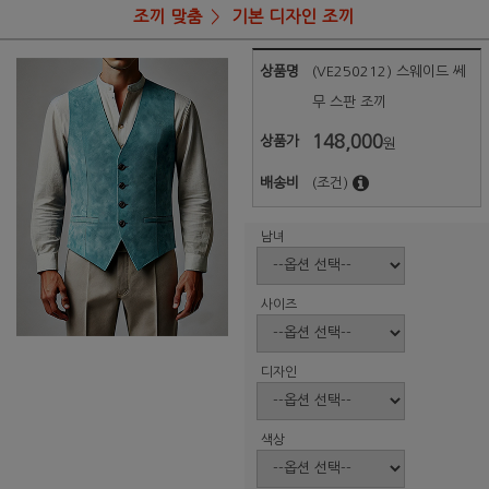
조끼 맞춤
기본 디자인 조끼
상품명
(VE250212) 스웨이드 쎄
무 스판 조끼
148,000
상품가
원
배송비
(조건)
남녀
사이즈
디자인
색상