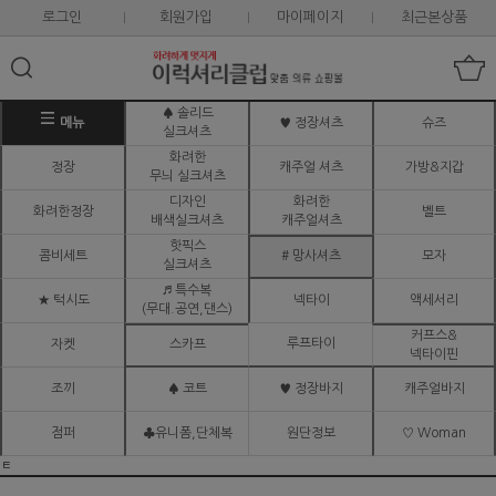
로그인
회원가입
마이페이지
최근본상품
♠ 솔리드
메뉴
♥ 정장셔츠
슈즈
실크셔츠
화려한
정장
캐주얼 셔츠
가방&지갑
무늬 실크셔츠
디자인
화려한
화려한정장
벨트
배색실크셔츠
캐주얼셔츠
핫픽스
콤비세트
# 망사셔츠
모자
실크셔츠
♬ 특수복
★ 턱시도
넥타이
액세서리
(무대.공연,댄스)
커프스&
루프타이
자켓
스카프
넥타이핀
조끼
♠ 코트
♥ 정장바지
캐주얼바지
점퍼
♣유니폼,단체복
원단정보
♡ Woman
ㅌ