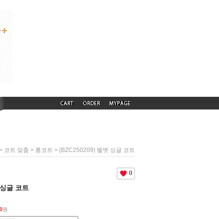
>
>
> (BZC250209) 벨벳 싱글 코트
코트 맞춤
롱코트
0
벳 싱글 코트
0
원