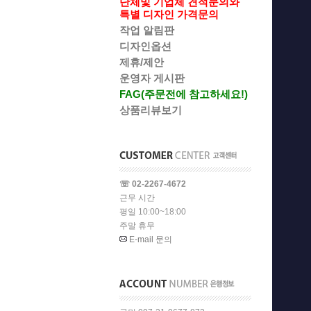
단체및 기업체 견적문의와
특별 디자인 가격문의
작업 알림판
디자인옵션
제휴/제안
운영자 게시판
FAG(주문전에 참고하세요!)
상품리뷰보기
☏ 02-2267-4672
근무 시간
평일 10:00~18:00
주말 휴무
E-mail 문의