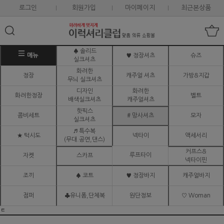
로그인
회원가입
마이페이지
최근본상품
♠ 솔리드
메뉴
♥ 정장셔츠
슈즈
실크셔츠
화려한
정장
캐주얼 셔츠
가방&지갑
무늬 실크셔츠
디자인
화려한
화려한정장
벨트
배색실크셔츠
캐주얼셔츠
핫픽스
콤비세트
# 망사셔츠
모자
실크셔츠
♬ 특수복
★ 턱시도
넥타이
액세서리
(무대.공연,댄스)
커프스&
루프타이
자켓
스카프
넥타이핀
조끼
♠ 코트
♥ 정장바지
캐주얼바지
점퍼
♣유니폼,단체복
원단정보
♡ Woman
ㅌ