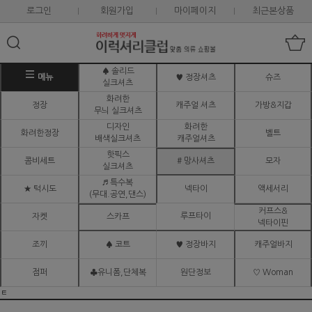
로그인
회원가입
마이페이지
최근본상품
♠ 솔리드
메뉴
♥ 정장셔츠
슈즈
실크셔츠
화려한
정장
캐주얼 셔츠
가방&지갑
무늬 실크셔츠
디자인
화려한
화려한정장
벨트
배색실크셔츠
캐주얼셔츠
핫픽스
콤비세트
# 망사셔츠
모자
실크셔츠
♬ 특수복
★ 턱시도
넥타이
액세서리
(무대.공연,댄스)
커프스&
루프타이
자켓
스카프
넥타이핀
조끼
♠ 코트
♥ 정장바지
캐주얼바지
점퍼
♣유니폼,단체복
원단정보
♡ Woman
ㅌ