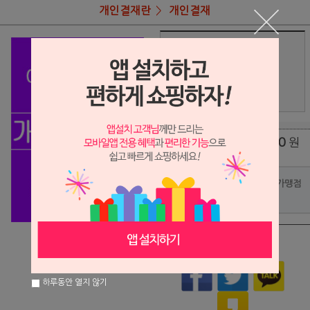
개인결재란
개인결재
상품명
이준님 결재
299,000
상품가
원
배송비
(조건)
0
원
총 상품 금액
포인트사용 가맹점
?
상품이 품절되었습니다.
하루동안 열지 않기