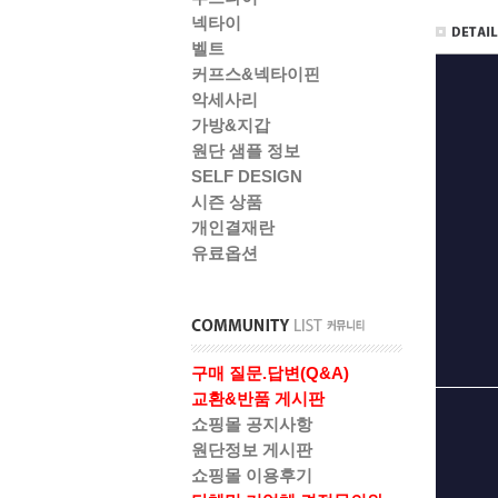
넥타이
벨트
커프스&넥타이핀
악세사리
가방&지갑
원단 샘플 정보
SELF DESIGN
시즌 상품
개인결재란
유료옵션
구매 질문.답변(Q&A)
교환&반품 게시판
쇼핑몰 공지사항
원단정보 게시판
쇼핑몰 이용후기