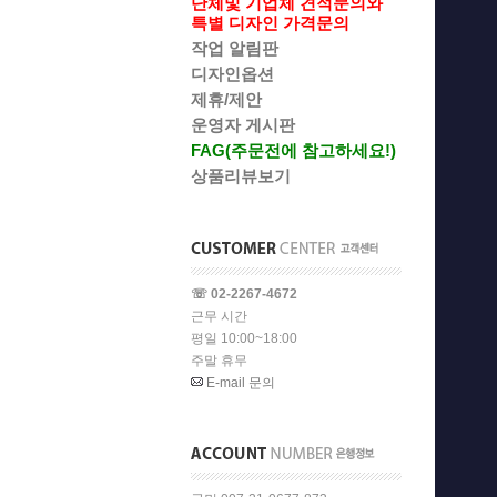
단체및 기업체 견적문의와
특별 디자인 가격문의
작업 알림판
디자인옵션
제휴/제안
운영자 게시판
FAG(주문전에 참고하세요!)
상품리뷰보기
☏ 02-2267-4672
근무 시간
평일 10:00~18:00
주말 휴무
E-mail 문의