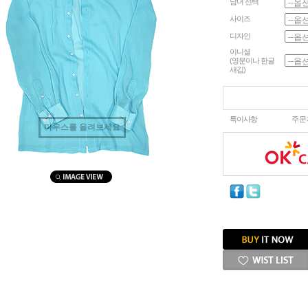
남녀 선택
사이즈
디자인
이니셜
(영문이나 한글
새김)
특이사항
주문
마우스를 올려보세요