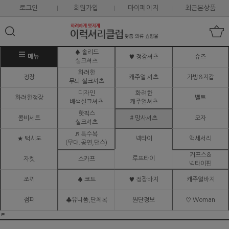
로그인
회원가입
마이페이지
최근본상품
♠ 솔리드
메뉴
♥ 정장셔츠
슈즈
실크셔츠
화려한
정장
캐주얼 셔츠
가방&지갑
무늬 실크셔츠
디자인
화려한
화려한정장
벨트
배색실크셔츠
캐주얼셔츠
핫픽스
콤비세트
# 망사셔츠
모자
실크셔츠
♬ 특수복
★ 턱시도
넥타이
액세서리
(무대.공연,댄스)
커프스&
루프타이
자켓
스카프
넥타이핀
조끼
♠ 코트
♥ 정장바지
캐주얼바지
점퍼
♣유니폼,단체복
원단정보
♡ Woman
ㅌ