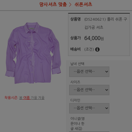
망사셔츠 맞춤
쉬폰셔츠
상품명
(DS240621) 폴리 쉬폰 구
김가공 셔츠
64,000
상품가
원
배송비
(조건)
남녀 선택
사이즈
착용시즌:
봄
여름
가을 겨울
디자인
이니셜(영
문이나 한
글 새김)