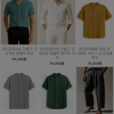
(DS250564) 가볍고 구
(DS250559) 가볍고 구
(DS250648) 린넨 마
김적은 텐셀마 셔츠
김적은 텐셀마 화이트 셔
100% 셔츠 / 남녀 맞춤
츠
제작
64,000원
64,000원
76,000원