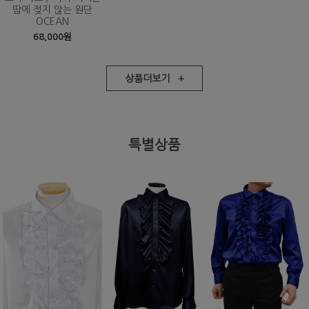
땀에 젖지 않는 원단
OCEAN
68,000원
상품더보기 +
특별상품