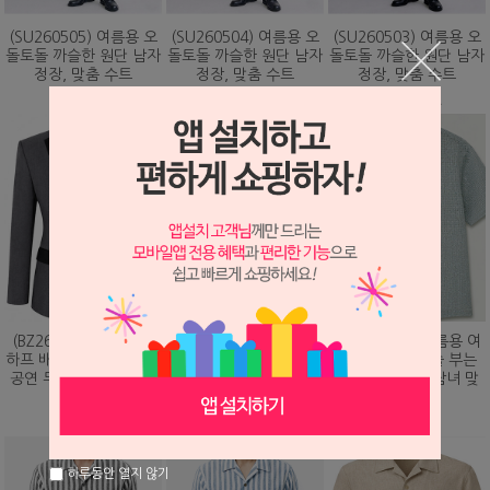
(SU260505) 여름용 오
(SU260504) 여름용 오
(SU260503) 여름용 오
돌토돌 까슬한 원단 남자
돌토돌 까슬한 원단 남자
돌토돌 까슬한 원단 남자
정장, 맞춤 수트
정장, 맞춤 수트
정장, 맞춤 수트
348,000원
348,000원
348,000원
(BZ260203) 화려하게
(DS260479) 여름용 여
(DS260473) 여름용 여
하프 배색 핫픽스 디자인
름용 바람이 솔솔 부는
름용 바람이 솔솔 부는
공연 무대 맞춤 제작 자
망사직조 셔츠, 남녀 맞
망사직조 셔츠, 남녀 맞
켓
춤 남방
춤 남방
328,000원
78,000원
78,000원
하루동안 열지 않기