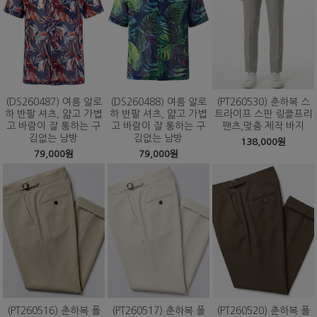
(DS260487) 여름 알로
(DS260488) 여름 알로
(PT260530) 춘하복 스
하 반팔 셔츠, 얇고 가볍
하 반팔 셔츠, 얇고 가볍
트라이프 스판 링클프리
고 바람이 잘 통하는 구
고 바람이 잘 통하는 구
팬츠,맞춤 제작 바지
김없는 남방
김없는 남방
138,000원
79,000원
79,000원
(PT260516) 춘하복 폴
(PT260517) 춘하복 폴
(PT260520) 춘하복 폴