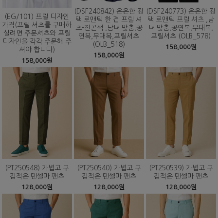
(DSF240842) 은은한 광
(DSF240773) 은은한 광
(EG/101) 프릴 디자인
택 로맨틱 한 겹 프릴 셔
택 로맨틱 프릴 셔츠 ,남
가격(프릴 셔츠를 구매하
츠-진곤색 ,남녀 맞춤,공
녀 맞춤,공연복,무대복,
실려면 주문셔츠와 프릴
연복,무대복,프릴셔츠
프릴셔츠 (OLB_578)
디자인을 각각 주문해 주
(OLB_518)
158,000원
셔야 합니다)
158,000원
158,000원
(PT250548) 가볍고 구
(PT250540) 가볍고 구
(PT250539) 가볍고 구
김적은 텐셀마 팬츠
김적은 텐셀마 팬츠
김적은 텐셀마 팬츠
128,000원
128,000원
128,000원