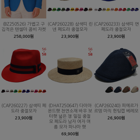
(BZ250526) 가볍고 구
(CAP260228) 삼색띠 린
(CAP260233) 삼색띠 면
김적은 텐셀마 콤비 자켓
넨 페도라 중절모자
페도라 중절모자
258,000원
23,900원
23,900원
(CAP260227) 삼색띠 페
(DHAT250647) 다이아
(CAP260240) 피에르가
도라 중절모자
몬드햇 천연소재 바우 보
르뎅 마직 헌팅캡 베레모
터햇 넓은 챙 밀짚 중절
23,900원
26,900원
모 페도라 남자 여자 여
름 모자 파나마 햇
69,900원