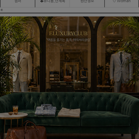
점퍼
♣유니폼,단체복
원단정보
♡ Woman
ㅌ