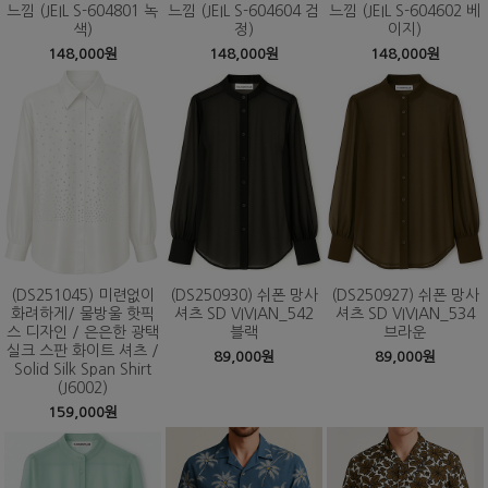
느낌 (JEIL S-604801 녹
느낌 (JEIL S-604604 검
느낌 (JEIL S-604602 베
색)
정)
이지)
148,000원
148,000원
148,000원
(DS251045) 미련없이
(DS250930) 쉬폰 망사
(DS250927) 쉬폰 망사
화려하게/ 물방울 핫픽
셔츠 SD VIVIAN_542
셔츠 SD VIVIAN_534
스 디자인 / 은은한 광택
블랙
브라운
실크 스판 화이트 셔츠 /
89,000원
89,000원
Solid Silk Span Shirt
(J6002)
159,000원