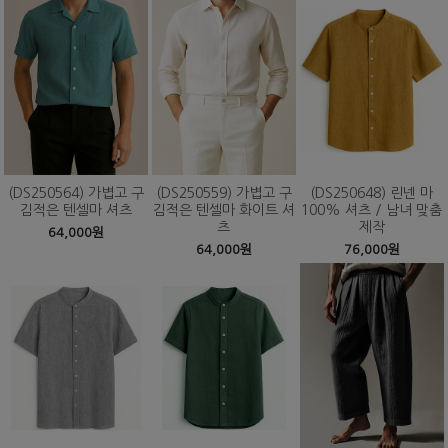
(DS250564) 가볍고 구
(DS250559) 가볍고 구
(DS250648) 린넨 마
김적은 텐셀마 셔츠
김적은 텐셀마 화이트 셔
100% 셔츠 / 남녀 맞춤
츠
제작
64,000원
64,000원
76,000원