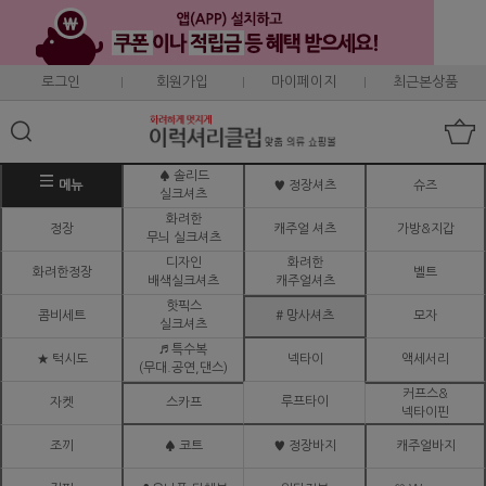
로그인
회원가입
마이페이지
최근본상품
♠ 솔리드
메뉴
♥ 정장셔츠
슈즈
실크셔츠
화려한
정장
캐주얼 셔츠
가방&지갑
무늬 실크셔츠
디자인
화려한
화려한정장
벨트
배색실크셔츠
캐주얼셔츠
핫픽스
콤비세트
# 망사셔츠
모자
실크셔츠
♬ 특수복
★ 턱시도
넥타이
액세서리
(무대.공연,댄스)
커프스&
루프타이
자켓
스카프
넥타이핀
조끼
♠ 코트
♥ 정장바지
캐주얼바지