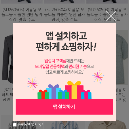
(SU260505) 여름용 오
(SU260504) 여름용 오
(SU260503) 여름용 오
돌토돌 까슬한 원단 남자
돌토돌 까슬한 원단 남자
돌토돌 까슬한 원단 남자
정장, 맞춤 수트
정장, 맞춤 수트
정장, 맞춤 수트
348,000원
348,000원
348,000원
(BZ260203) 화려하게
(DS260479) 여름용 여
(DS260473) 여름용 여
하프 배색 핫픽스 디자인
름용 바람이 솔솔 부는
름용 바람이 솔솔 부는
공연 무대 맞춤 제작 자
망사직조 셔츠, 남녀 맞
망사직조 셔츠, 남녀 맞
켓
춤 남방
춤 남방
328,000원
78,000원
78,000원
하루동안 열지 않기