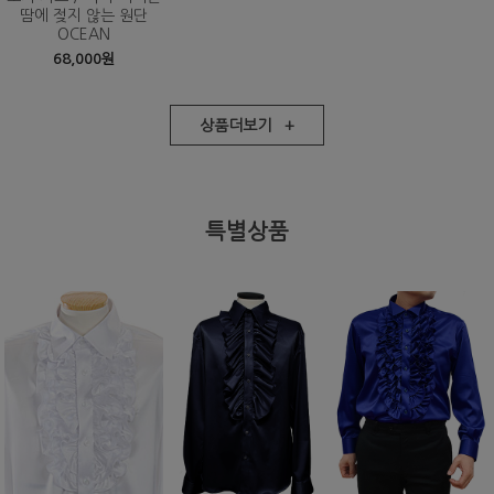
땀에 젖지 않는 원단
OCEAN
68,000원
상품더보기 +
특별상품