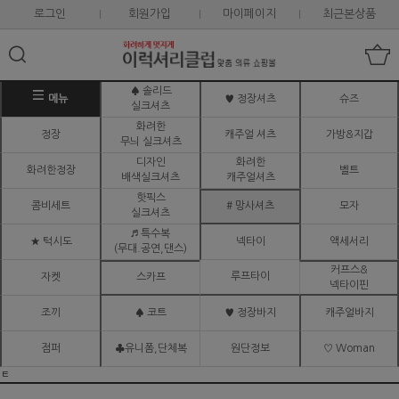
로그인
회원가입
마이페이지
최근본상품
♠ 솔리드
메뉴
♥ 정장셔츠
슈즈
실크셔츠
화려한
정장
캐주얼 셔츠
가방&지갑
무늬 실크셔츠
디자인
화려한
화려한정장
벨트
배색실크셔츠
캐주얼셔츠
핫픽스
콤비세트
# 망사셔츠
모자
실크셔츠
♬ 특수복
★ 턱시도
넥타이
액세서리
(무대.공연,댄스)
커프스&
루프타이
자켓
스카프
넥타이핀
조끼
♠ 코트
♥ 정장바지
캐주얼바지
점퍼
♣유니폼,단체복
원단정보
♡ Woman
ㅌ