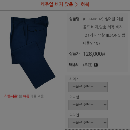
캐주얼 바지 맞춤
하복
상품명
(PT240602) 썸머쿨 여름
골프 바지,맞춤 제작 바지
_21가지 색상 (ILSONG 썸
머쿨Y 18)
128,000
상품가
원
배송비
(조건)
사이즈
착용시즌:
봄
여름
가을 겨울
이니셜
디자인