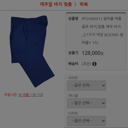
캐주얼 바지 맞춤
하복
상품명
(PT240601) 썸머쿨 여름
골프 바지,맞춤 제작 바지
_21가지 색상 (ILSONG 썸
머쿨Y 15)
128,000
상품가
원
배송비
(조건)
사이즈
착용시즌:
봄
여름
가을 겨울
이니셜
디자인