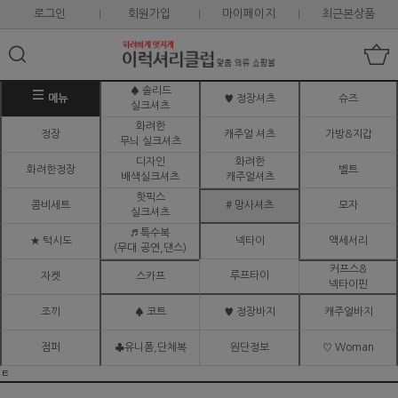
로그인
회원가입
마이페이지
최근본상품
♠ 솔리드
메뉴
♥ 정장셔츠
슈즈
실크셔츠
화려한
정장
캐주얼 셔츠
가방&지갑
무늬 실크셔츠
디자인
화려한
화려한정장
벨트
배색실크셔츠
캐주얼셔츠
핫픽스
콤비세트
# 망사셔츠
모자
실크셔츠
♬ 특수복
★ 턱시도
넥타이
액세서리
(무대.공연,댄스)
커프스&
루프타이
자켓
스카프
넥타이핀
조끼
♠ 코트
♥ 정장바지
캐주얼바지
점퍼
♣유니폼,단체복
원단정보
♡ Woman
ㅌ