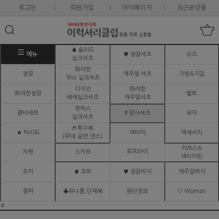
로그인
회원가입
마이페이지
최근본상품
♠ 솔리드
메뉴
♥ 정장셔츠
슈즈
실크셔츠
화려한
정장
캐주얼 셔츠
가방&지갑
무늬 실크셔츠
디자인
화려한
화려한정장
벨트
배색실크셔츠
캐주얼셔츠
핫픽스
콤비세트
# 망사셔츠
모자
실크셔츠
♬ 특수복
★ 턱시도
넥타이
액세서리
(무대.공연,댄스)
커프스&
루프타이
자켓
스카프
넥타이핀
조끼
♠ 코트
♥ 정장바지
캐주얼바지
점퍼
♣유니폼,단체복
원단정보
♡ Woman
ㅌ