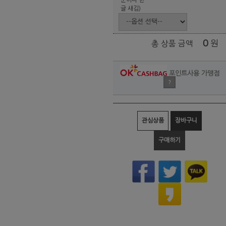
글 새김)
0
원
총 상품 금액
포인트사용 가맹점
?
관심상품
장바구니
구매하기