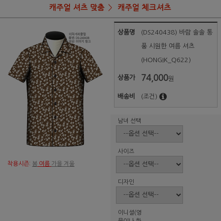
캐주얼 셔츠 맞춤
캐주얼 체크셔츠
상품명
(DS240438) 바람 솔솔 통
풍 시원한 여름 셔츠
(HONGIK_Q622)
74,000
상품가
원
배송비
(조건)
남녀 선택
사이즈
착용시즌:
봄
여름
가을 겨울
디자인
이니셜(영
문이나 한