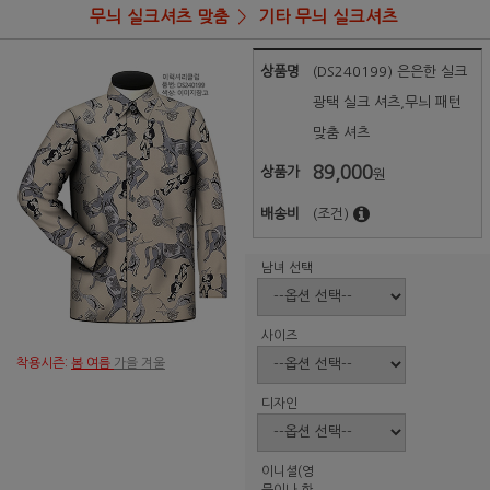
무늬 실크셔츠 맞춤
기타 무늬 실크셔츠
상품명
(DS240199) 은은한 실크
광택 실크 셔츠,무늬 패턴
맞춤 셔츠
89,000
상품가
원
배송비
(조건)
남녀 선택
사이즈
착용시즌:
봄 여름
가을 겨울
디자인
이니셜(영
문이나 한