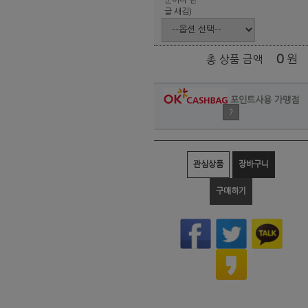
글 새김)
0
원
총 상품 금액
포인트사용 가맹점
?
관심상품
장바구니
구매하기