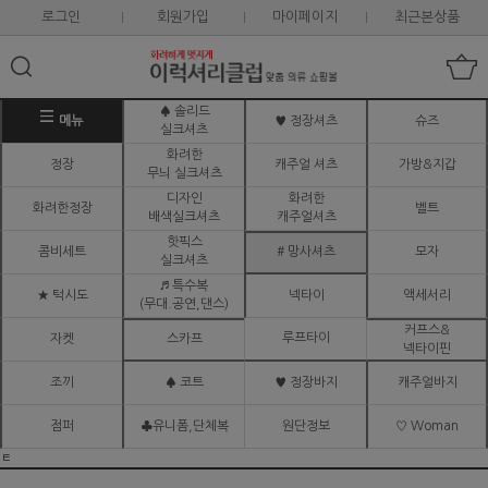
로그인
회원가입
마이페이지
최근본상품
♠ 솔리드
메뉴
♥ 정장셔츠
슈즈
실크셔츠
화려한
정장
캐주얼 셔츠
가방&지갑
무늬 실크셔츠
디자인
화려한
화려한정장
벨트
배색실크셔츠
캐주얼셔츠
핫픽스
콤비세트
# 망사셔츠
모자
실크셔츠
♬ 특수복
★ 턱시도
넥타이
액세서리
(무대.공연,댄스)
커프스&
루프타이
자켓
스카프
넥타이핀
조끼
♠ 코트
♥ 정장바지
캐주얼바지
점퍼
♣유니폼,단체복
원단정보
♡ Woman
ㅌ