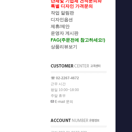
단체및 기업체 견적문의와
특별 디자인 가격문의
작업 알림판
디자인옵션
제휴/제안
운영자 게시판
FAG(주문전에 참고하세요!)
상품리뷰보기
☏ 02-2267-4672
근무 시간
평일 10:00~18:00
주말 휴무
E-mail 문의