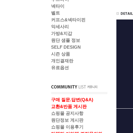
넥타이
벨트
커프스&넥타이핀
악세사리
가방&지갑
원단 샘플 정보
SELF DESIGN
시즌 상품
개인결재란
유료옵션
구매 질문.답변(Q&A)
교환&반품 게시판
쇼핑몰 공지사항
원단정보 게시판
쇼핑몰 이용후기