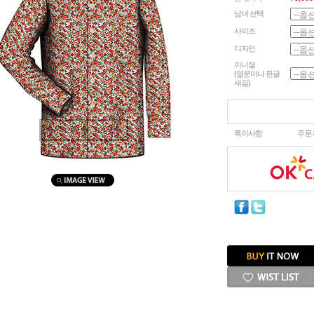
남녀 선택
사이즈
디자인
이니셜
(영문이나 한글
새김)
마우스를 올려보세요
특이사항
주문