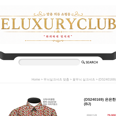
>
>
> (DS2401
Home
무늬실크셔츠 맞춤
꽃무늬 실크셔츠
(DS240169) 은
(BJ)
판매가격
79,000