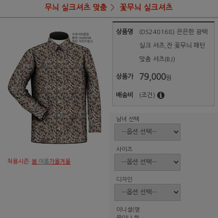
무늬 실크셔츠 맞춤
꽃무늬 실크셔츠
상품명
(DS240168) 은은한 광택
실크 셔츠,잔 꽃무늬 패턴
맞춤 셔츠(BJ)
79,000
상품가
원
배송비
(조건)
남녀 선택
사이즈
착용시즌:
봄
여름
가을겨울
디자인
이니셜(영
문이나 한