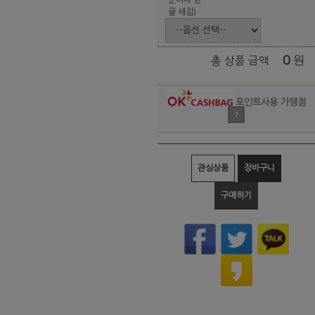
글 새김)
0
원
총 상품 금액
포인트사용 가맹점
?
관심상품
장바구니
구매하기