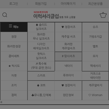
로그인
회원가입
마이페이지
최근본상품
♠ 솔리드
메뉴
♥ 정장셔츠
슈즈
실크셔츠
화려한
정장
캐주얼 셔츠
가방&지갑
무늬 실크셔츠
디자인
화려한
화려한정장
벨트
배색실크셔츠
캐주얼셔츠
핫픽스
콤비세트
# 망사셔츠
모자
실크셔츠
♬ 특수복
★ 턱시도
넥타이
액세서리
(무대.공연,댄스)
커프스&
루프타이
자켓
스카프
넥타이핀
조끼
♠ 코트
♥ 정장바지
캐주얼바지
점퍼
♣유니폼,단체복
원단정보
♡ Woman
ㅌ