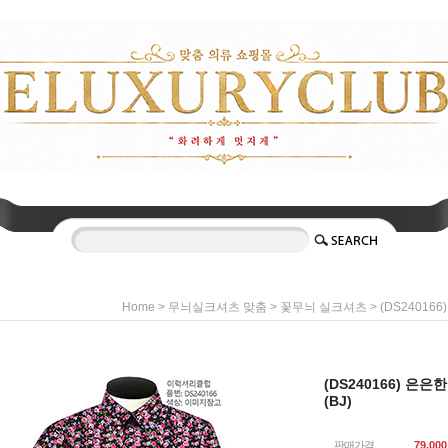
>
>
> (DS2401
Home
무늬실크셔츠 맞춤
꽃무늬 실크셔츠
(DS240166) 은
(BJ)
판매가격
79,000