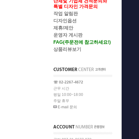
단체및 기업체 견적문의와
특별 디자인 가격문의
작업 알림판
디자인옵션
제휴/제안
운영자 게시판
FAG(주문전에 참고하세요!)
상품리뷰보기
☏ 02-2267-4672
근무 시간
평일 10:00~18:00
주말 휴무
E-mail 문의