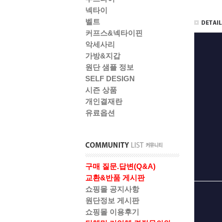
넥타이
벨트
커프스&넥타이핀
악세사리
가방&지갑
원단 샘플 정보
SELF DESIGN
시즌 상품
개인결재란
유료옵션
구매 질문.답변(Q&A)
교환&반품 게시판
쇼핑몰 공지사항
원단정보 게시판
쇼핑몰 이용후기