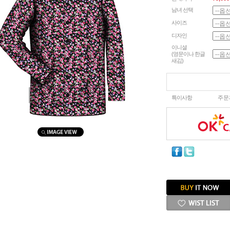
남녀 선택
사이즈
디자인
이니셜
(영문이나 한글
새김)
마우스를 올려보세요
특이사항
주문