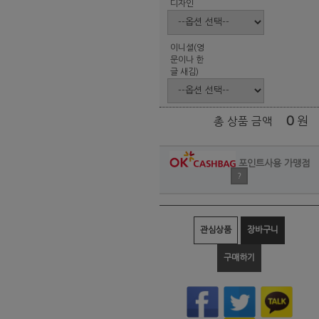
디자인
이니셜(영
문이나 한
글 새김)
0
원
총 상품 금액
포인트사용 가맹점
?
관심상품
장바구니
구매하기