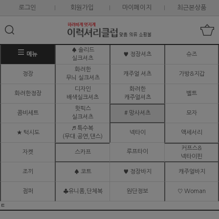
로그인
회원가입
마이페이지
최근본상품
♠ 솔리드
메뉴
♥ 정장셔츠
슈즈
실크셔츠
화려한
정장
캐주얼 셔츠
가방&지갑
무늬 실크셔츠
디자인
화려한
화려한정장
벨트
배색실크셔츠
캐주얼셔츠
핫픽스
콤비세트
# 망사셔츠
모자
실크셔츠
♬ 특수복
★ 턱시도
넥타이
액세서리
(무대.공연,댄스)
커프스&
루프타이
자켓
스카프
넥타이핀
조끼
♠ 코트
♥ 정장바지
캐주얼바지
점퍼
♣유니폼,단체복
원단정보
♡ Woman
ㅌ