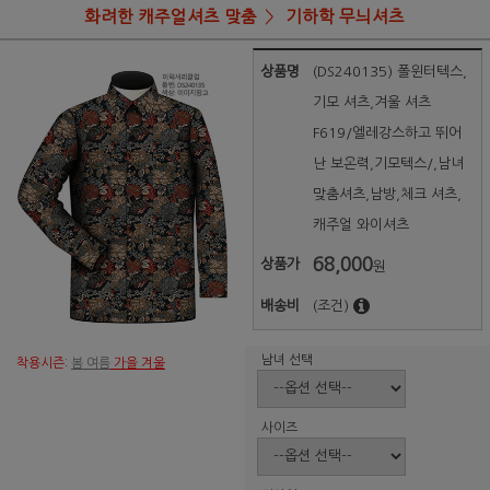
화려한 캐주얼셔츠 맞춤
기하학 무늬셔츠
상품명
(DS240135) 폴윈터텍스,
기모 셔츠,겨울 셔츠
F619/엘레강스하고 뛰어
난 보온력,기모텍스/,남녀
맞춤셔츠,남방,체크 셔츠,
캐주얼 와이셔츠
68,000
상품가
원
배송비
(조건)
남녀 선택
착용시즌:
봄 여름
가을 겨울
사이즈