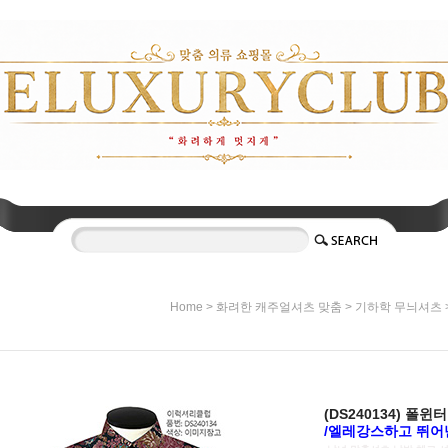
>
>
Home
화려한 캐주얼셔츠 맞춤
기하학 무늬셔츠
(DS240134) 폴
/엘레강스하고 뛰어