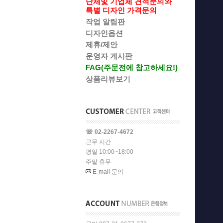
단체및 기업체 견적문의와
특별 디자인 가격문의
작업 알림판
디자인옵션
제휴/제안
운영자 게시판
FAG(주문전에 참고하세요!)
상품리뷰보기
☏ 02-2267-4672
근무 시간
평일 10:00~18:00
주말 휴무
E-mail 문의