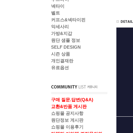
넥타이
벨트
커프스&넥타이핀
악세사리
가방&지갑
원단 샘플 정보
SELF DESIGN
시즌 상품
개인결재란
유료옵션
구매 질문.답변(Q&A)
교환&반품 게시판
쇼핑몰 공지사항
원단정보 게시판
쇼핑몰 이용후기