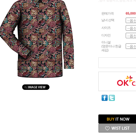
,남녀 맞춤셔츠,남방,체크 
판매가격
65,000
남녀 선택
사이즈
디자인
이니셜
(영문이나 한글
새김)
마우스를 올려보세요