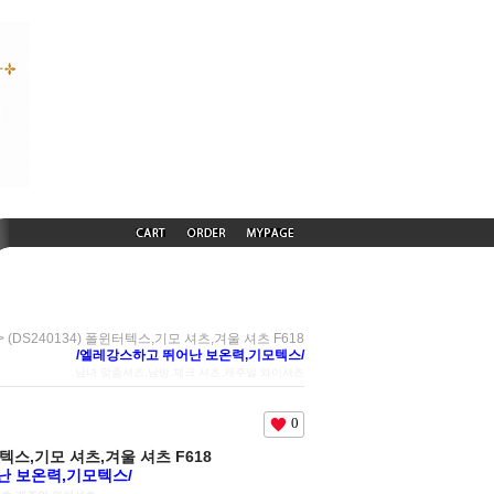
> (DS240134) 폴윈터텍스,기모 셔츠,겨울 셔츠 F618
/엘레강스하고 뛰어난 보온력,기모텍스/
,남녀 맞춤셔츠,남방,체크 셔츠,캐주얼 와이셔츠
0
윈터텍스,기모 셔츠,겨울 셔츠 F618
난 보온력,기모텍스/