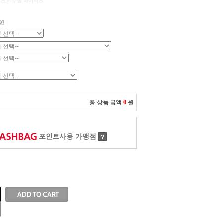
셔츠,캐주얼 와이셔츠
원
총 상품 금액
0
원
포인트사용 가맹점
?