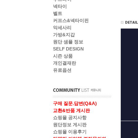
넥타이
벨트
커프스&넥타이핀
악세사리
가방&지갑
원단 샘플 정보
SELF DESIGN
시즌 상품
개인결재란
유료옵션
구매 질문.답변(Q&A)
교환&반품 게시판
쇼핑몰 공지사항
원단정보 게시판
쇼핑몰 이용후기