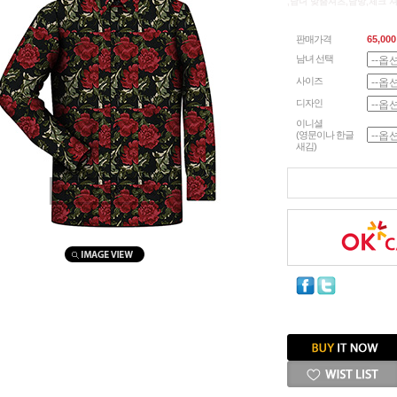
,남녀 맞춤셔츠,남방,체크 
판매가격
65,000
남녀 선택
사이즈
디자인
이니셜
(영문이나 한글
새김)
마우스를 올려보세요