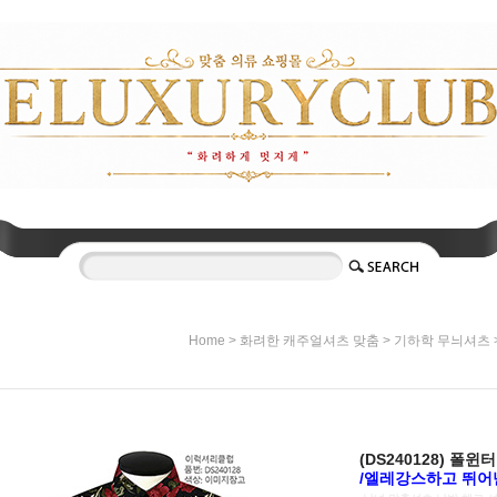
>
>
Home
화려한 캐주얼셔츠 맞춤
기하학 무늬셔츠
(DS240128) 폴
/엘레강스하고 뛰어