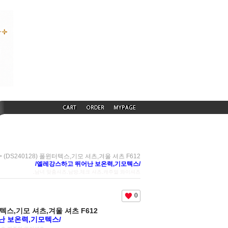
> (DS240128) 폴윈터텍스,기모 셔츠,겨울 셔츠 F612
/엘레강스하고 뛰어난 보온력,기모텍스/
,남녀 맞춤셔츠,남방,체크 셔츠,캐주얼 와이셔츠
0
윈터텍스,기모 셔츠,겨울 셔츠 F612
난 보온력,기모텍스/