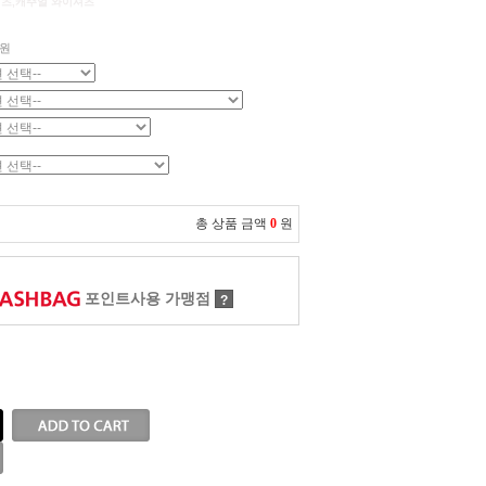
셔츠,캐주얼 와이셔츠
원
총 상품 금액
0
원
포인트사용 가맹점
?