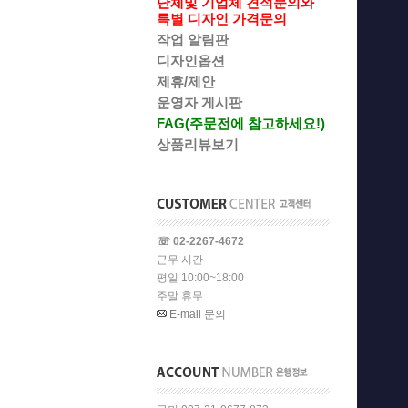
단체및 기업체 견적문의와
특별 디자인 가격문의
작업 알림판
디자인옵션
제휴/제안
운영자 게시판
FAG(주문전에 참고하세요!)
상품리뷰보기
☏ 02-2267-4672
근무 시간
평일 10:00~18:00
주말 휴무
E-mail 문의