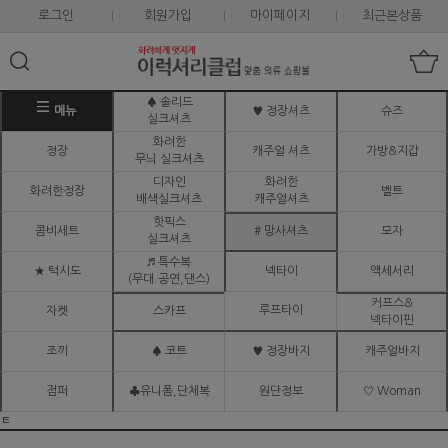
로그인
회원가입
마이페이지
최근본상품
♠ 솔리드
메뉴
♥ 정장셔츠
슈즈
실크셔츠
화려한
정장
캐주얼 셔츠
가방&지갑
무늬 실크셔츠
디자인
화려한
화려한정장
벨트
배색실크셔츠
캐주얼셔츠
핫픽스
콤비세트
# 망사셔츠
모자
실크셔츠
♬ 특수복
★ 턱시도
넥타이
액세서리
(무대.공연,댄스)
커프스&
루프타이
자켓
스카프
넥타이핀
조끼
♠ 코트
♥ 정장바지
캐주얼바지
점퍼
♣유니폼,단체복
원단정보
♡ Woman
ㅌ