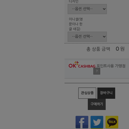
디자인
이니셜(영
문이나 한
글 새김)
0
원
총 상품 금액
포인트사용 가맹점
?
관심상품
장바구니
구매하기