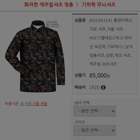
화려한 캐주얼셔츠 맞춤
기하학 무늬셔츠
상품명
(DS240124) 폴윈터텍스,
기모 셔츠,겨울 셔츠
F607/엘레강스하고 뛰어
난 보온력,기모텍스/,남녀
맞춤셔츠,남방,체크 셔츠,
캐주얼 와이셔츠
65,000
상품가
원
배송비
(조건)
남녀 선택
착용시즌:
봄 여름
가을 겨울
사이즈