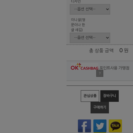
디자인
이니셜(영
문이나 한
글 새김)
0
원
총 상품 금액
포인트사용 가맹점
?
관심상품
장바구니
구매하기