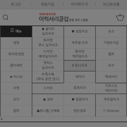
로그인
회원가입
마이페이지
최근본상품
♠ 솔리드
메뉴
♥ 정장셔츠
슈즈
실크셔츠
화려한
정장
캐주얼 셔츠
가방&지갑
무늬 실크셔츠
디자인
화려한
화려한정장
벨트
배색실크셔츠
캐주얼셔츠
핫픽스
콤비세트
# 망사셔츠
모자
실크셔츠
♬ 특수복
★ 턱시도
넥타이
액세서리
(무대.공연,댄스)
커프스&
루프타이
자켓
스카프
넥타이핀
조끼
♠ 코트
♥ 정장바지
캐주얼바지
점퍼
♣유니폼,단체복
원단정보
♡ Woman
ㅌ