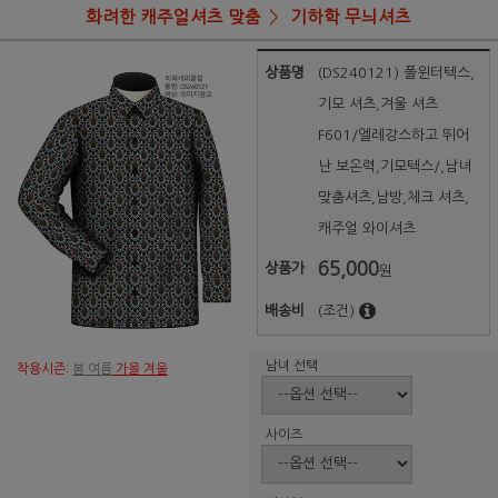
화려한 캐주얼셔츠 맞춤
기하학 무늬셔츠
상품명
(DS240121) 폴윈터텍스,
기모 셔츠,겨울 셔츠
F601/엘레강스하고 뛰어
난 보온력,기모텍스/,남녀
맞춤셔츠,남방,체크 셔츠,
캐주얼 와이셔츠
65,000
상품가
원
배송비
(조건)
남녀 선택
착용시즌:
봄 여름
가을 겨울
사이즈