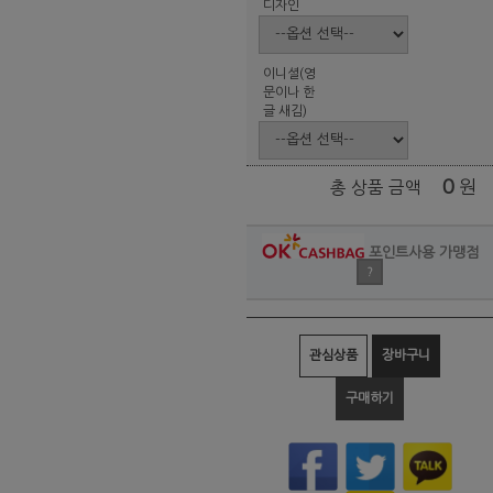
디자인
이니셜(영
문이나 한
글 새김)
0
원
총 상품 금액
포인트사용 가맹점
?
관심상품
장바구니
구매하기