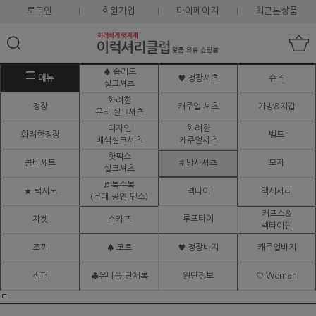
로그인
회원가입
마이페이지
최근본상품
♠ 솔리드
메뉴
♥ 정장셔츠
슈즈
실크셔츠
화려한
정장
캐주얼 셔츠
가방&지갑
무늬 실크셔츠
디자인
화려한
화려한정장
벨트
배색실크셔츠
캐주얼셔츠
핫픽스
콤비세트
# 망사셔츠
모자
실크셔츠
♬ 특수복
★ 턱시도
넥타이
액세서리
(무대.공연,댄스)
커프스&
루프타이
자켓
스카프
넥타이핀
조끼
♠ 코트
♥ 정장바지
캐주얼바지
점퍼
♣유니폼,단체복
원단정보
♡ Woman
ㅌ