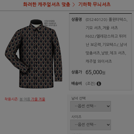
화려한 캐주얼셔츠 맞춤
기하학 무늬셔츠
상품명
(DS240120) 폴윈터텍스,
기모 셔츠,겨울 셔츠
F602/엘레강스하고 뛰어
난 보온력,기모텍스/,남녀
맞춤셔츠,남방,체크 셔츠,
캐주얼 와이셔츠
65,000
상품가
원
배송비
(조건)
남녀 선택
착용시즌:
봄 여름
가을 겨울
사이즈