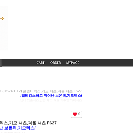
> (DS240112) 폴윈터텍스,기모 셔츠,겨울 셔츠 F627
/엘레강스하고 뛰어난 보온력,기모텍스/
,남녀 맞춤셔츠,남방,체크 셔츠,캐주얼 와이셔츠
0
윈터텍스,기모 셔츠,겨울 셔츠 F627
난 보온력,기모텍스/