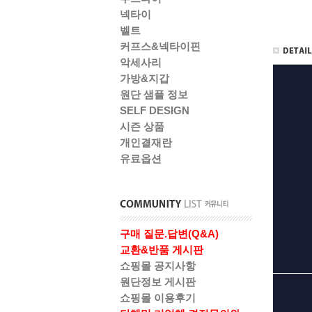
넥타이
벨트
커프스&넥타이핀
악세사리
가방&지갑
원단 샘플 정보
SELF DESIGN
시즌 상품
개인결재란
유료옵션
구매 질문.답변(Q&A)
교환&반품 게시판
쇼핑몰 공지사항
원단정보 게시판
쇼핑몰 이용후기