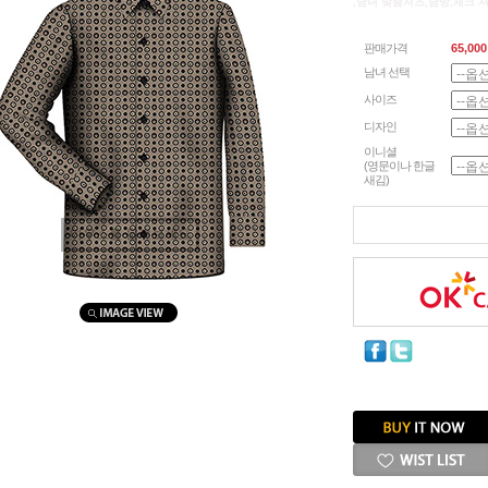
,남녀 맞춤셔츠,남방,체크 
판매가격
65,000
남녀 선택
사이즈
디자인
이니셜
(영문이나 한글
새김)
마우스를 올려보세요