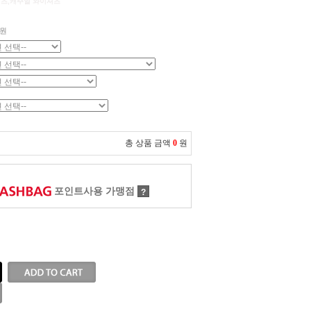
셔츠,캐주얼 와이셔츠
원
총 상품 금액
0
원
포인트사용 가맹점
?