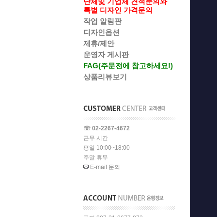
단체및 기업체 견적문의와
특별 디자인 가격문의
작업 알림판
디자인옵션
제휴/제안
운영자 게시판
FAG(주문전에 참고하세요!)
상품리뷰보기
☏ 02-2267-4672
근무 시간
평일 10:00~18:00
주말 휴무
E-mail 문의