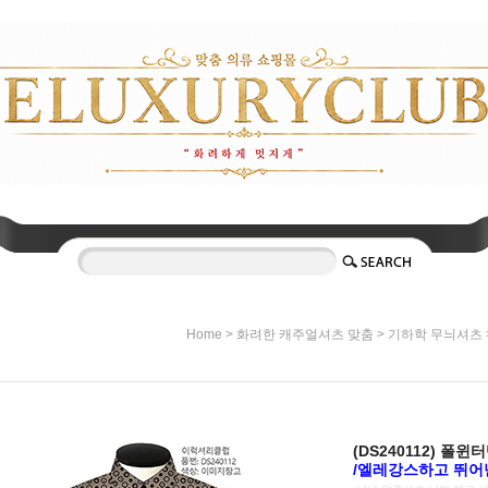
>
>
Home
화려한 캐주얼셔츠 맞춤
기하학 무늬셔츠
(DS240112) 폴
/엘레강스하고 뛰어