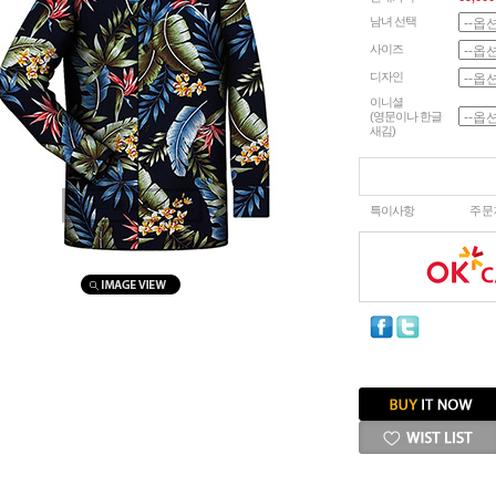
남녀 선택
사이즈
디자인
이니셜
(영문이나 한글
새김)
마우스를 올려보세요
특이사항
주문