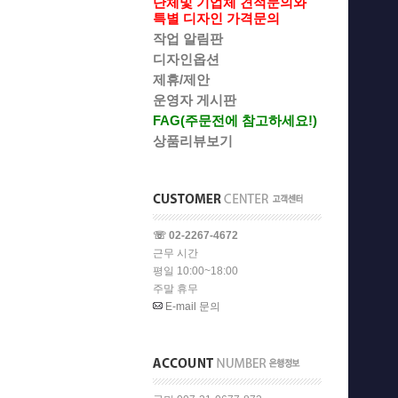
단체및 기업체 견적문의와
특별 디자인 가격문의
작업 알림판
디자인옵션
제휴/제안
운영자 게시판
FAG(주문전에 참고하세요!)
상품리뷰보기
☏ 02-2267-4672
근무 시간
평일 10:00~18:00
주말 휴무
E-mail 문의