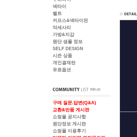
넥타이
벨트
커프스&넥타이핀
악세사리
가방&지갑
원단 샘플 정보
SELF DESIGN
시즌 상품
개인결재란
유료옵션
구매 질문.답변(Q&A)
교환&반품 게시판
쇼핑몰 공지사항
원단정보 게시판
쇼핑몰 이용후기