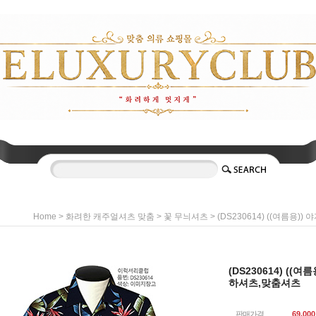
>
>
> (DS230614) ((여름
Home
화려한 캐주얼셔츠 맞춤
꽃 무늬셔츠
(DS230614) (
하셔츠,맞춤셔츠
판매가격
69,000