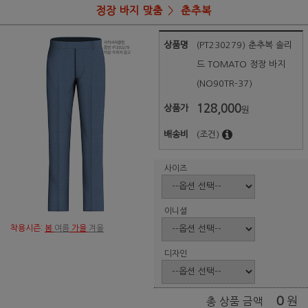
정장 바지 맞춤
춘추복
상품명
(PT230279) 춘추복 솔리
드 TOMATO 정장 바지
(NO90TR-37)
128,000
상품가
원
배송비
(조건)
사이즈
이니셜
착용시즌:
봄
여름
가을
겨울
디자인
0
원
총 상품 금액