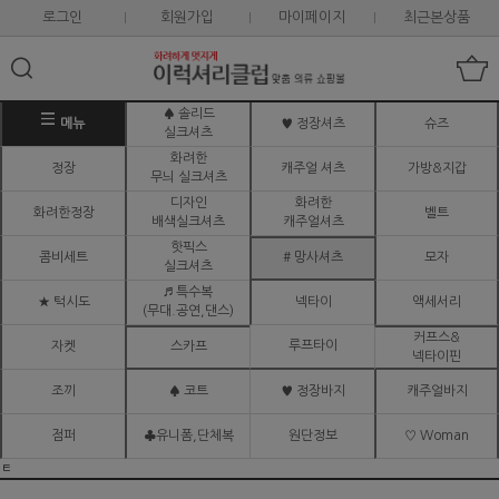
로그인
회원가입
마이페이지
최근본상품
♠ 솔리드
메뉴
♥ 정장셔츠
슈즈
실크셔츠
화려한
정장
캐주얼 셔츠
가방&지갑
무늬 실크셔츠
디자인
화려한
화려한정장
벨트
배색실크셔츠
캐주얼셔츠
핫픽스
콤비세트
# 망사셔츠
모자
실크셔츠
♬ 특수복
★ 턱시도
넥타이
액세서리
(무대.공연,댄스)
커프스&
루프타이
자켓
스카프
넥타이핀
조끼
♠ 코트
♥ 정장바지
캐주얼바지
점퍼
♣유니폼,단체복
원단정보
♡ Woman
ㅌ