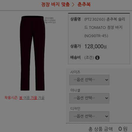
정장 바지 맞춤
춘추복
상품명
(PT230260) 춘추복 솔리
드 TOMATO 정장 바지
(NO90TR-45)
128,000
상품가
원
배송비
(조건)
사이즈
이니셜
착용시즌:
봄
여름
가을
겨울
디자인
0
원
총 상품 금액