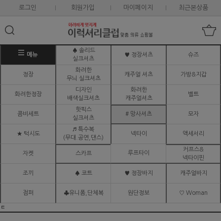
로그인
회원가입
마이페이지
최근본상품
♠ 솔리드
메뉴
♥ 정장셔츠
슈즈
실크셔츠
화려한
정장
캐주얼 셔츠
가방&지갑
무늬 실크셔츠
디자인
화려한
화려한정장
벨트
배색실크셔츠
캐주얼셔츠
핫픽스
콤비세트
# 망사셔츠
모자
실크셔츠
♬ 특수복
★ 턱시도
넥타이
액세서리
(무대.공연,댄스)
커프스&
루프타이
자켓
스카프
넥타이핀
조끼
♠ 코트
♥ 정장바지
캐주얼바지
점퍼
♣유니폼,단체복
원단정보
♡ Woman
ㅌ