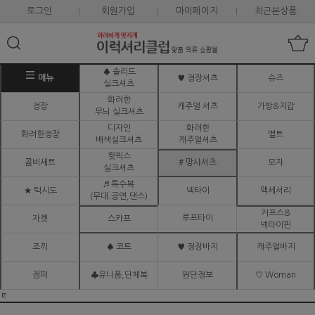
로그인
회원가입
마이페이지
최근본상품
♠ 솔리드
메뉴
♥ 정장셔츠
슈즈
실크셔츠
화려한
정장
캐주얼 셔츠
가방&지갑
무늬 실크셔츠
디자인
화려한
화려한정장
벨트
배색실크셔츠
캐주얼셔츠
핫픽스
콤비세트
# 망사셔츠
모자
실크셔츠
♬ 특수복
★ 턱시도
넥타이
액세서리
(무대.공연,댄스)
커프스&
루프타이
자켓
스카프
넥타이핀
조끼
♠ 코트
♥ 정장바지
캐주얼바지
점퍼
♣유니폼,단체복
원단정보
♡ Woman
ㅌ