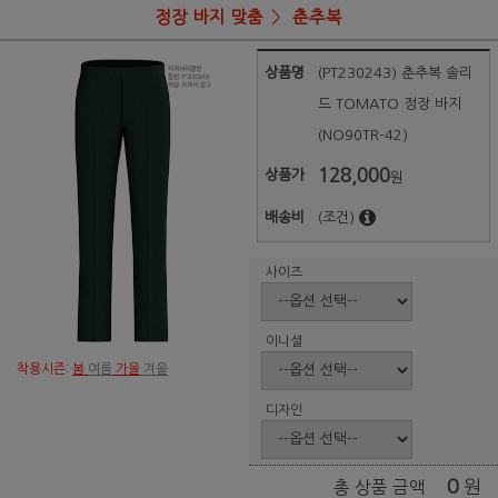
정장 바지 맞춤
춘추복
상품명
(PT230243) 춘추복 솔리
드 TOMATO 정장 바지
(NO90TR-42)
128,000
상품가
원
배송비
(조건)
사이즈
이니셜
착용시즌:
봄
여름
가을
겨울
디자인
0
원
총 상품 금액