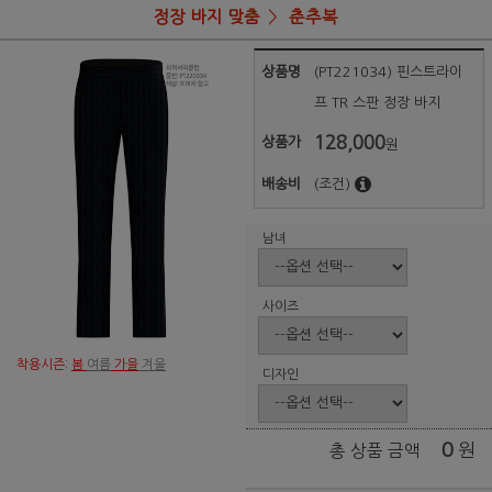
정장 바지 맞춤
춘추복
상품명
(PT221034) 핀스트라이
프 TR 스판 정장 바지
128,000
상품가
원
배송비
(조건)
남녀
사이즈
착용시즌:
봄
여름
가을
겨울
디자인
0
원
총 상품 금액