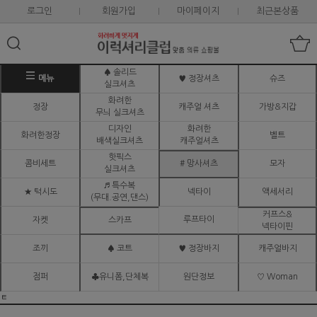
로그인
회원가입
마이페이지
최근본상품
♠ 솔리드
메뉴
♥ 정장셔츠
슈즈
실크셔츠
화려한
정장
캐주얼 셔츠
가방&지갑
무늬 실크셔츠
디자인
화려한
화려한정장
벨트
배색실크셔츠
캐주얼셔츠
핫픽스
콤비세트
# 망사셔츠
모자
실크셔츠
♬ 특수복
★ 턱시도
넥타이
액세서리
(무대.공연,댄스)
커프스&
루프타이
자켓
스카프
넥타이핀
조끼
♠ 코트
♥ 정장바지
캐주얼바지
점퍼
♣유니폼,단체복
원단정보
♡ Woman
ㅌ