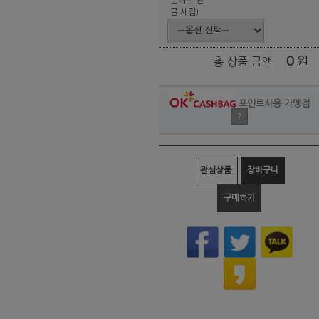
글 새김)
0
원
총 상품 금액
포인트사용 가맹점
?
관심상품
장바구니
구매하기