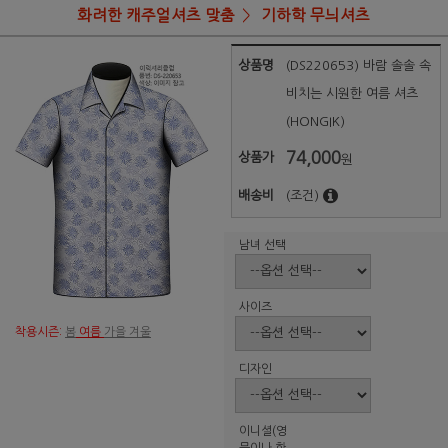
화려한 캐주얼셔츠 맞춤
기하학 무늬셔츠
상품명
(DS220653) 바람 솔솔 속
비치는 시원한 여름 셔츠
(HONGIK)
74,000
상품가
원
배송비
(조건)
남녀 선택
사이즈
착용시즌:
봄
여름
가을 겨울
디자인
이니셜(영
문이나 한