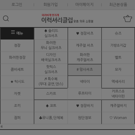
로그인
회원가입
마이페이지
최근본상품
♠ 솔리드
메뉴
♥ 정장셔츠
슈즈
실크셔츠
화려한
정장
캐주얼 셔츠
가방&지갑
무늬 실크셔츠
디자인
화려한
화려한정장
벨트
배색실크셔츠
캐주얼셔츠
핫픽스
콤비세트
# 망사셔츠
모자
실크셔츠
♬ 특수복
★ 턱시도
넥타이
액세서리
(무대.공연,댄스)
커프스&
루프타이
자켓
스카프
넥타이핀
조끼
♠ 코트
♥ 정장바지
캐주얼바지
점퍼
♣유니폼,단체복
원단정보
♡ Woman
ㅌ