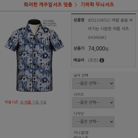
화려한 캐주얼셔츠 맞춤
기하학 무늬셔츠
상품명
(DS220652) 바람 솔솔 속
비치는 시원한 여름 셔츠
(HONGIK)
74,000
상품가
원
배송비
(조건)
남녀 선택
사이즈
착용시즌:
봄
여름
가을 겨울
디자인
이니셜(영
문이나 한