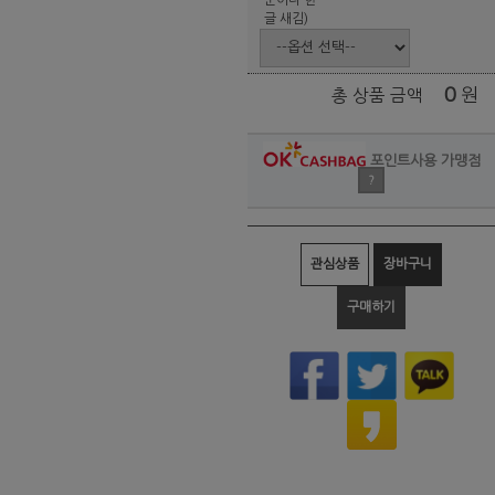
글 새김)
0
원
총 상품 금액
포인트사용 가맹점
?
관심상품
장바구니
구매하기