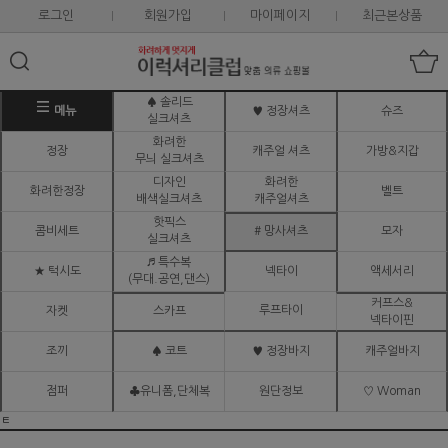
로그인
회원가입
마이페이지
최근본상품
♠ 솔리드
메뉴
♥ 정장셔츠
슈즈
실크셔츠
화려한
정장
캐주얼 셔츠
가방&지갑
무늬 실크셔츠
디자인
화려한
화려한정장
벨트
배색실크셔츠
캐주얼셔츠
핫픽스
콤비세트
# 망사셔츠
모자
실크셔츠
♬ 특수복
★ 턱시도
넥타이
액세서리
(무대.공연,댄스)
커프스&
루프타이
자켓
스카프
넥타이핀
조끼
♠ 코트
♥ 정장바지
캐주얼바지
점퍼
♣유니폼,단체복
원단정보
♡ Woman
ㅌ